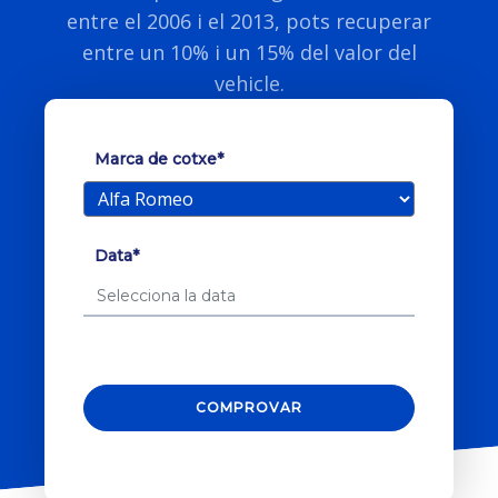
entre el 2006 i el 2013, pots recuperar
entre un 10% i un 15% del valor del
vehicle.
Marca de cotxe*
Data*
COMPROVAR